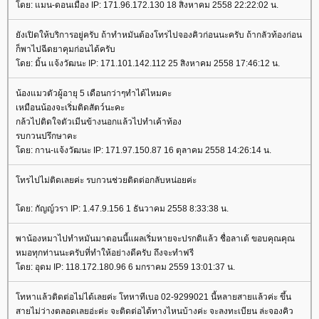
ดย: แมน-ดอนเมือง IP: 171.96.172.130 18 สิงหาคม 2558 22:22:02 น.
ังเปิดให้บริการอยู่ครับ ถ้าทำหมันต้องโทรไปจองคิวก่อนนะครับ ถ้ากลัวท้องก่อน
ก็พาไปฉีดยาคุมก่อนได้ครับ
ดย: มิ้น แจ้งวัฒนะ IP: 171.101.142.112 25 สิงหาคม 2558 17:46:12 น.
น้องแมวตัวผู้อายุ 5 เดือนกว่าๆทำได้ไหมคะ
เหมือนน้องจะเริ่มติดสัตว์นะคะ
กล้วไปติดใจตัวเมีนข้างนอกแล้วไปทำเค้าท้อง
รบกวนปรึกษาคะ
ดย: กาน-แจ้งวัฒนะ IP: 171.97.150.87 16 ตุลาคม 2558 14:26:14 น.
ทรไปไม่ติดเลยค่ะ รบกวนช่วยติดต่อกลับหน่อยค่ะ
ดย: กัญญ์วรา IP: 1.47.9.156 1 ธันวาคม 2558 8:33:38 น.
พาน้องหมาไปทำหมันมาตอนนี้แผลเริ่มหายจะปรกติแล้ว ชื่อลาเต้ ขอบคุณคุณ
หมอทุกท่านนะครับที่ทำให้อย่างดีครับ ถึงจะทำฟรี
ดย: อุดม IP: 118.172.180.96 6 มกราคม 2559 13:01:37 น.
ทหาแล้วติดต่อไม่ได้เลยค่ะ โทหาทีเบอ 02-9299021 นี้หลายสายแล้วค่ะ ขึ้น
สายไม่ว่างตลอดเลยอ่ะค่ะ จะติดต่อได้ทางไหนบ้างค่ะ จะลงทะเบียน ล่ะจองคิว