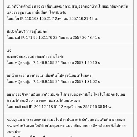
มวที่บ้านตัวเมียน่าจะ3 เดือนหลงมาตามตัวผู้ออกนอกบ้านไม่ยอมกลับทำหมัน
ล้วจะอยู่บ้านมากขึ้นมั้ยทำได้รึยังครับ
ดย: โย IP: 110.168.155.21 7 สิงหาคม 2557 16:21:42 น.
ังเปิดให้บริการอยู่ไหมคะ
ดย: cat IP: 171.99.152.176 22 กันยายน 2557 20:48:41 น.
จ้
ลงทะเบียนล่วงหน้าต้องทำอย่างไงค่ะ
ดย: หญิง หญิง IP: 1.46.9.155 24 กันยายน 2557 1:29:10 น.
อดน้ำและอาหารต้องแต่เที่ยงคืน ไปพรุ่งนี้เลยได้ไหมค่ะ
ดย: หญิง หญิง IP: 1.46.9.155 24 กันยายน 2557 1:31:02 น.
อยากจองคิวทำหมันแมวตัวเมียค่ะ ไม่ทราบต้องทำยังไง โทรไปไม่มีคนรับเล
ถ้าไม่ได้จองคิว สามารถพาน้องไปได้เลยไหมคะ
ดย: nuii nuii IP: 202.12.118.61 12 พฤศจิกายน 2557 16:38:54 น.
ขอบคุณมากๆเลยคะเคยพาแมวไปทำหมันมาแล้ว5ตัวคะ ต้อนรับดีมากเลยคะ
ขนาดทำฟรีนะคะ ใจดีด้วยไม่ดุเลยคะ แมวกลับมาสบายดีทุกตัวเลย ยังไม่ค่อ
เจอหน่ว