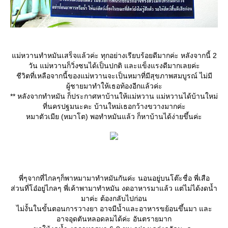
ม่หวานทำหมันเสร็จแล้วค่ะ ทุกอย่างเรียบร้อยดีมากค่ะ หลังจากนี้ 2
วัน แม่หวานก็วิ่งซนได้เป็นปกติ และแข็งแรงดีมากเลยค่ะ
ชีวิตที่เหลือจากนี้ของแม่หวานจะเป็นหมาที่มีสุขภาพสมบูรณ์ ไม่มี
ผู้ชายมาทำให้เธอท้องอีกแล้วค่ะ
** หลังจากทำหมัน ก็ประกาศหาบ้านให้แม่หวาน แม่หวานได้บ้านใหม่
ที่นครปฐมนะคะ บ้านใหม่เธอกว้างขวางมากค่ะ
หมาตัวเมีย (หมาโต) พอทำหมันแล้ว ก็หาบ้านได้ง่ายขึ้นค่ะ
พี่ๆจากที่ไกลๆก็พาหมามาทำหมันกันค่ะ นอนอยู่บนโต๊ะชื่อ พี่เสือ
ส่วนที่โอ๋อยู่ไกลๆ พี่เค้าพามาทำหมัน งดอาหารมาแล้ว แต่ไม่ได้งดน้ำ
มาค่ะ ต้องกลับไปก่อน
ไม่งั้นในขั้นตอนการวางยา อาจมีน้ำและอาหารขย้อนขึ้นมา และ
อาจอุดตันหลอดลมได้ค่ะ อันตรายมาก