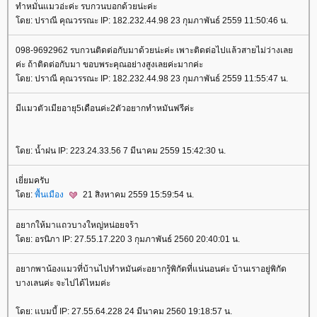
ทำหมั่นแมวอ่ะค่ะ รบกวนบอกด้วยน่ะค่ะ
ดย: ปราณี คุณวรรณะ IP: 182.232.44.98 23 กุมภาพันธ์ 2559 11:50:46 น.
098-9692962 รบกวนติดต่อกับมาด้วยน่ะค่ะ เพาะติดต่อไปแล้วสายไม่ว่างเล
ค่ะ ถ้าติดต่อกับมา ขอบพระคุณอย่างสูงเลยค่ะมากค่ะ
ดย: ปราณี คุณวรรณะ IP: 182.232.44.98 23 กุมภาพันธ์ 2559 11:55:47 น.
มีแมวตัวเมียอายุ5เดือนค่ะ2ตัวอยากทำหมันฟรีค่ะ
ดย: น้ำฝน IP: 223.24.33.56 7 มีนาคม 2559 15:42:30 น.
เยี่ยมครับ
ดย:
พื้นเมือง
21 สิงหาคม 2559 15:59:54 น.
อยากให้มาแถวบางใหญ่หน่อยจร้า
ดย: อรนิภา IP: 27.55.17.220 3 กุมภาพันธ์ 2560 20:40:01 น.
อยากพาน้องแมวที่บ้านไปทำหมันค่ะอยากรู้พิกัดที่แน่นอนค่ะ บ้านเราอยู่พิกัด
บางเลนค่ะ จะไปได้ไหมค่ะ
ดย: แบมบี้ IP: 27.55.64.228 24 มีนาคม 2560 19:18:57 น.