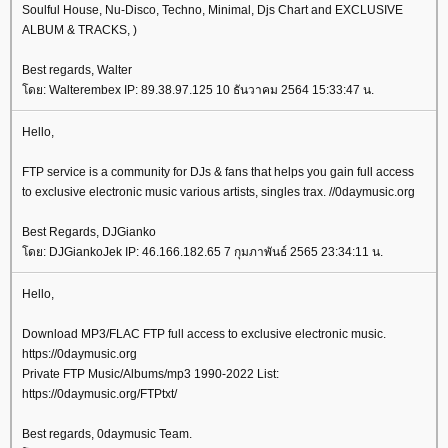
Soulful House, Nu-Disco, Techno, Minimal, Djs Chart and EXCLUSIVE
ALBUM & TRACKS, )
Best regards, Walter
ดย: Walterembex IP: 89.38.97.125 10 ธันวาคม 2564 15:33:47 น.
Hello,
FTP service is a community for DJs & fans that helps you gain full access
to exclusive electronic music various artists, singles trax. //0daymusic.org
Best Regards, DJGianko
ดย: DJGiankoJek IP: 46.166.182.65 7 กุมภาพันธ์ 2565 23:34:11 น.
Hello,
Download MP3/FLAC FTP full access to exclusive electronic music.
https://0daymusic.org
Private FTP Music/Albums/mp3 1990-2022 List:
https://0daymusic.org/FTPtxt/
Best regards, 0daymusic Team.