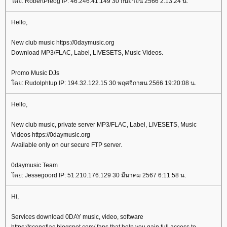
ดย: RobertPreog IP: 46.246.41.149 30 กันยายน 2566 2:13:24 น.
Hello,
New club music https://0daymusic.org
Download MP3/FLAC, Label, LIVESETS, Music Videos.
Promo Music DJs
ดย: Rudolphtup IP: 194.32.122.15 30 พฤศจิกายน 2566 19:20:08 น.
Hello,
New club music, private server MP3/FLAC, Label, LIVESETS, Music
Videos https://0daymusic.org
Available only on our secure FTP server.
0daymusic Team
ดย: Jessegoord IP: 51.210.176.129 30 มีนาคม 2567 6:11:58 น.
Hi,
Services download 0DAY music, video, software