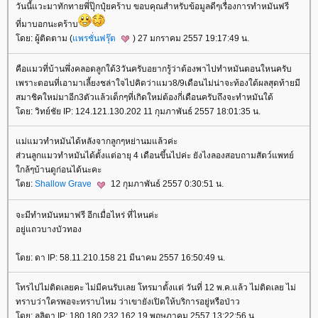
วันนี้แวะมาทักทายพี่ปุ๊กปุ๋ยคร้าบ ขอบคุณสำหรับข้อมูลดีๆเรื่องการทำหมันฟรี
ที่มาบอกนะคร้าบ
ดย: ผู้ติดตาม (
พรชั่นฟรุ๊ต
) 27 มกราคม 2557 19:17:49 น.
คือแมวที่บ้านพึ่งคลอดลูกใด้3วันครับอยากรู้ว่าต้องพาไปทำหมันตอนใหนครับ
เพราะตอนที่เอามาเลี้ยงชล่าใจไปคิดว่าแมว8/9เดือนไม่น่าจะท้องใด้ผลสุดท้ายมี
สมาชิคใหม่มาอีก3ตัวแล้วเด็กๆที่เกิดใหม่ต้องกี่เดือนครับถึงจะทำหมันใด้
ดย: วิทย์ชัย IP: 124.121.130.202 11 กุมภาพันธ์ 2557 18:01:35 น.
ม่แมวทำหมันได้หลังจากลูกๆหย่านมแล้วค่ะ
ส่วนลูกแมวทำหมันได้ตั้งแต่อายุ 4 เดือนขึ้นไปค่ะ ยังไงลองสอบถามสัตว์แพทย์
กล้ๆบ้านดูก่อนได้นะคะ
ดย:
Shallow Grave
12 กุมภาพันธ์ 2557 0:30:51 น.
จะมีทำหมันหมาฟรี อีกเมื่อไหร่ ที่ไหนค่ะ
อยู่แถวบางบัวทอง
ดย: ดา IP: 58.11.210.158 21 มีนาคม 2557 16:50:49 น.
ทรไปไม่ติดเลยคะ ไม่มีคนรับเลย โทรมาตั้งแต่ วันที่ 12 พ.ค.แล้ว ไม่ติดเลย ไม่
ทราบว่าใครพอจะทราบไหม ว่าเขายังเปิดให้บริการอยู่หรือป่าว
ดย: ลลิตา IP: 180.180.232.162 19 พฤษภาคม 2557 13:22:56 น.