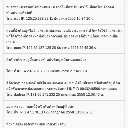
อยากพาแมวจรจัดไปทำหมันค่ะ แต่ว่าไม่มีกรงขังแมวไว้ เพื่อเตรียมตัวก่อน
ทำหมัน จะทำงัยดี
ดย: แอ๋ว IP: 125.25.138.22 11 ธันวาคม 2557 15:34:20 น.
ตอนนี้ยังทำอยู่หรือป่าวค่ะแล้วต้องจองก่อนถึงจะเอาแมวไปวันหลังใช้ป่าวค่ะแล้ว
ทำได้ครั้งละกี่ตัวค่ะทำที่เดี๋ยวหกตัวเลยได้ป่าวค่ะพอดี่ที่บ้านเก็บแมวจรมาเลี้ยง
เยอะค่ะ
ดย: pum IP: 125.25.137.128 28 ธันวาคม 2557 22:45:36 น.
ังเปิดบริการอยู่มั้ยคะ จะทำหมันพิทบูลเป็นคนดอนเมือง
ดย: ตี้ IP: 14.207.231.7 23 เมษายน 2558 21:34:13 น.
ดิฉันรับอุปการะน้องไซบีเรีย และน้องบัค คะ ท่านใดไม่มีเวลา หรือย้ายที่อยู่ ดิฉัน
จ้งพัฒนาการน้องตลอดคะ รบกวนติดต่อ LINE ID 0843246566 ขอบคุณคะ
ดย: darling IP: 171.96.171.232 25 พฤษภาคม 2558 12:08:46 น.
อยากทราบว่าตอนนี้ยังเปิดรับทำหมันอยุ่รึไม่ค้ะ
ดย: กิ้ฟ IP: 1.47.170.133 25 กรกฎาคม 2558 13:06:02 น.
พึ่งหาเจอจะขอคิวทำหมันแมวตัวเมียครับ