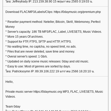
ดย: Jeffreytrady IP: 213.159.38.90 15 พฤษภาคม 2565 0:19:03 น.
Download FLAC/MP3/Labels/Clips: https://0daymusic.org/premium.php
* Reseller payment method: Neteller, Bitcoin, Skrill, Webmoney, Perfect
Money
* Server's capacity: 186 TB MP3/FLAC, Label, LIVESETS, Music Videos.
* More 15 years Of archives.
* Support for FTP, FTPS, SFTP and HTTP, HTTPS.
* No waiting time, no captcha, no speed limit, no ads.
* Files that are never deleted, save time and money.
* Overal server's speed: 1 Gb/s.
* Updated on daily scene music releases: 0day and old music.
* Easy to use: Most of genres are sorted by days.
ดย: Patricksoymn IP: 89.39.106.222 19 มกราคม 2566 16:20:10 น.
Hello,
Private music server https://0daymusic.org MP3, FLAC, LIVESETS, Music
Videos.
Team 0day