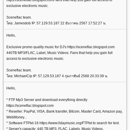
https://sceneflac.blogspot.com/ fans that help you gain full access to
exclusive electronic music.
Sceneflac team.
ดย: Jamesdob IP: 57.129.53.187 22 ธันวาคม 2567 17:52:27 น.
Hello,
Exclusive promo quality music for DJ's https://sceneflac.blogspot.com
440TB MP3/FLAC, Label, Music Videos. Fans that help you gain full
access to exclusive electronic music.
Sceneflac team.
ดย: MichaelCip IP: 57.129.53.187 4 กุมภาพันธ์ 2568 20:33:39 น.
Hello,
* FTP Mp3 Server and download everything directly
https://sceneflac.blogspot.com
* Reseller: PayPal, VISA, Bank transfer, Bitcoin, Master Card, Amazon pay,
WebMoney...
* Software FTPtxt-16 https://www.0daymusic.org/FTPtxt to search for text.
* Server's capacity: 440 TB MP3, FLAC, Labels, Music Videos.