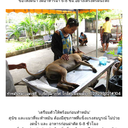
ขอให้งดน้ำ งดอาหารมา 6-8 ชม.อย่างเคร่งครัดนะคะ
'เตรียมตัวให้พร้อมก่อนทำหมัน'
สุนัข และแมวที่จะทำหมัน ต้องมีสุขภาพที่แข็งแรงสมบูรณ์ ไม่ป่ว
งดน้ำ และ อาหารก่อนผ่าตัด 6-8 ชั่วโมง