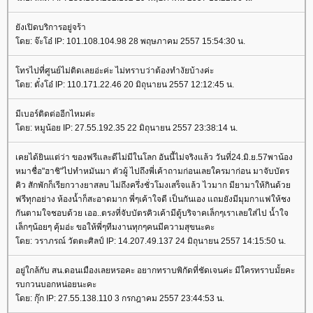
ังเปิดบริการอยู่จร้า
ดย: จ๊ะโอ๋ IP: 101.108.104.98 28 พฤษภาคม 2557 15:54:30 น.
ทรไปที่ศูนย์ไม่ติดเลยอ่ะค่ะ ไม่ทราบว่าต้องทำงัยบ้างค่ะ
ดย: ตั๋งโอ๋ IP: 110.171.22.46 20 มิถุนายน 2557 12:12:45 น.
มีเบอร์ติดต่ออีกไหมค่ะ
ดย: หมูน้อย IP: 27.55.192.35 22 มิถุนายน 2557 23:38:14 น.
เคยได้ยินแต่ว่า ของฟรีและดีไม่มีในโลก อันนี้ไม่จริงแล้ว วันที่24.มิ.ย.57พาน้อง
หมาชื่อ"ฮาชิ"ไปทำหมันมา ตัวผู้ ไปถึงพี่เค้าถามก่อนเลยใครมาก่อน มาจับบัตร
คิว สักพักก็เรียกวางยาสลบ ไม่ถึงครึ่งชั่วโมงเสร็จแล้ว ไวมาก มียามาให้กินด้ว
ฟรีทุกอย่าง ห้องน้ำก็สะอาดมาก พี่ๆเค้าใจดี เป็นกันเอง แถมยังมีมุมกาแฟให้ชง
กันตามใจชอบด้วย เออ..ตรงที่จับบัตรคิวเค้ามีตู้บริจาคเล็กๆเราเลยใส่ไป น้ำใจ
เล็กๆน้อยๆ คุ้มอ่ะ ขอให้พี่ๆทีมงานทุกๆคนมีความสุขนะคะ
ดย: วราภรณ์ วัตตะศิลป์ IP: 14.207.49.137 24 มิถุนายน 2557 14:15:50 น.
อยู่ใกล้กับ สน.ดอนเมืองเลยหรอคะ อยากทราบพิกัดที่ชัดเจนค่ะ มีใครทราบมั้ยคะ
รบกวนบอกหน่อยนะคะ
ดย: กุ๊ก IP: 27.55.138.110 3 กรกฎาคม 2557 23:44:53 น.