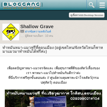
Shallow Grave
ฝากข้อความหลังไมค์
ผู้ติดตามบล็อก : 10 คน
ทำหมันหมา-แมวฟรีที่ดอนเมือง (อยู่เขตไหน/จังหวัดไหนก็พาห
มาแมวมาทำหมันได้ฟรีค่ะ)
เพื่อลดปัญหาหมา-แมวจรจัดและ เพื่อสุขภาพที่ดีของสัตว์เลี้ยงของ
เรา พาหมา-แมวไปทำหมันกันดีกว่าค่ะ
ที่นี่บริการฟรีทุกขั้นตอนค่ะ // ศูนย์ควบคุมพาหะนำโรคสัตว์(กรม
ปศุสัตว์) ดอนเมือง